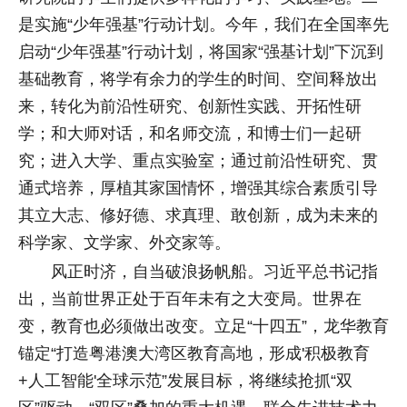
是实施“少年强基”行动计划。今年，我们在全国率先
启动“少年强基”行动计划，将国家“强基计划”下沉到
基础教育，将学有余力的学生的时间、空间释放出
来，转化为前沿性研究、创新性实践、开拓性研
学；和大师对话，和名师交流，和博士们一起研
究；进入大学、重点实验室；通过前沿性研究、贯
通式培养，厚植其家国情怀，增强其综合素质引导
其立大志、修好德、求真理、敢创新，成为未来的
科学家、文学家、外交家等。
风正时济，自当破浪扬帆船。习近平总书记指
出，当前世界正处于百年未有之大变局。世界在
变，教育也必须做出改变。立足“十四五”，龙华教育
锚定“打造粤港澳大湾区教育高地，形成'积极教育
+人工智能'全球示范”发展目标，将继续抢抓“双