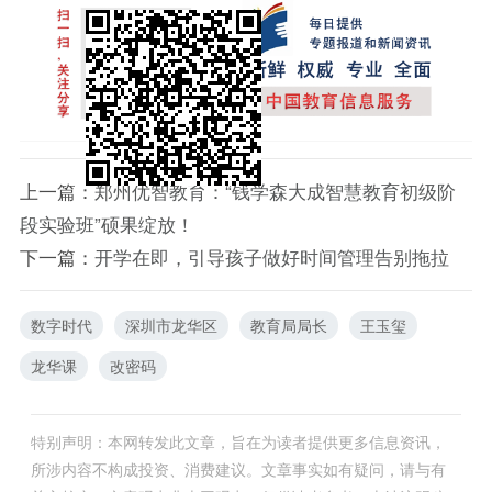
上一篇：
郑州优智教育：“钱学森大成智慧教育初级阶
段实验班”硕果绽放！
下一篇：
开学在即，引导孩子做好时间管理告别拖拉
数字时代
深圳市龙华区
教育局局长
王玉玺
龙华课
改密码
特别声明：本网转发此文章，旨在为读者提供更多信息资讯，
所涉内容不构成投资、消费建议。文章事实如有疑问，请与有