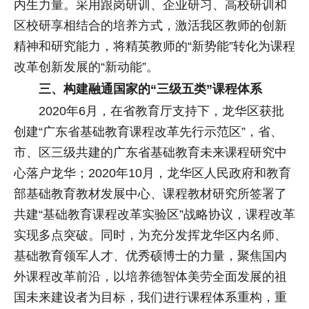
内生力量。采用跟岗研训、企业研习、高校研训和
区校研享相结合的培养方式，激活我区教师的创新
精神和研究能力，将精英教师的“新势能”转化为课程
改革创新发展的“新动能”。
三、构建融通国家的“三级五类”课程体系
2020年6月，在省教育厅支持下，龙华区获批
创建“广东省基础教育课程改革先行示范区”，省、
市、区三级共建的广东省基础教育未来课程研究中
心落户龙华；2020年10月，龙华区人民政府和教育
部基础教育教材发展中心、课程教材研究所签署了
共建“基础教育课程改革实验区”战略协议，课程改革
实现多点突破。同时，为充分发挥龙华区内名师、
基础教育领军人才、优秀硕博士的力量，聚焦国内
外课程改革前沿，以培养德智体美劳全面发展的祖
国未来建设者为目标，我们进行课程体系重构，重