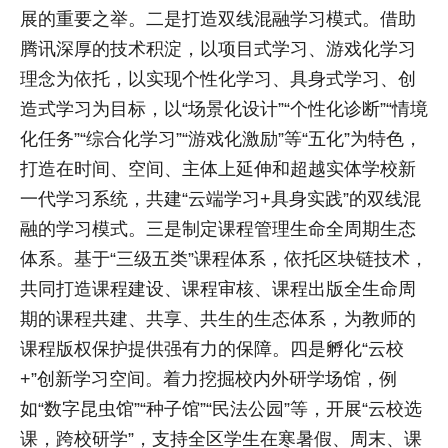
展的重要之举。二是打造双线混融学习模式。借助
腾讯深厚的技术积淀，以项目式学习、游戏化学习
理念为依托，以实现个性化学习、具身式学习、创
造式学习为目标，以“场景化设计”“个性化诊断”“情境
化任务”“综合化学习”“游戏化激励”等“五化”为特色，
打造在时间、空间、主体上延伸和超越实体学校新
一代学习系统，共建“云端学习+具身实践”的双线混
融的学习模式。三是制定课程管理生命全周期生态
体系。基于“三级五类”课程体系，依托区块链技术，
共同打造课程建设、课程审核、课程出版全生命周
期的课程共建、共享、共生的生态体系，为教师的
课程版权保护提供强有力的保障。四是孵化“云校
+”创新学习空间。着力挖掘校内外研学场馆，例
如“数字昆虫馆”“种子馆”“民法公园”等，开展“云校选
课，跨校研学”，支持全区学生在寒暑假、周末、课