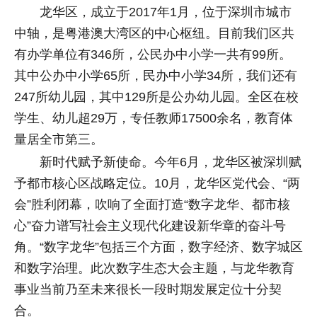
龙华区，成立于2017年1月，位于深圳市城市
中轴，是粤港澳大湾区的中心枢纽。目前我们区共
有办学单位有346所，公民办中小学一共有99所。
其中公办中小学65所，民办中小学34所，我们还有
247所幼儿园，其中129所是公办幼儿园。全区在校
学生、幼儿超29万，专任教师17500余名，教育体
量居全市第三。
新时代赋予新使命。今年6月，龙华区被深圳赋
予都市核心区战略定位。10月，龙华区党代会、“两
会”胜利闭幕，吹响了全面打造“数字龙华、都市核
心”奋力谱写社会主义现代化建设新华章的奋斗号
角。“数字龙华”包括三个方面，数字经济、数字城区
和数字治理。此次数字生态大会主题，与龙华教育
事业当前乃至未来很长一段时期发展定位十分契
合。