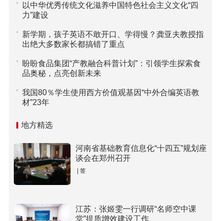
以中华优秀传统文化滋养中国特色社会主义文化“四
力”建设
新学期，孩子英语不敢开口、学得慢？龚亚夫教授指
出绝大多数家长都搞错了重点
盼盼食品集团“产教融合科普计划”：引领学生探索食
品奥秘，点亮创新未来
我国80％学生使用西方价值观基因“中外合编英语教
材”23年
地方精选
河南省基础教育信息化“十四五”规划座
谈会在郑州召开
| 签
江苏：张姬雯一行调研“名师空中课
堂”提质增效建设工作