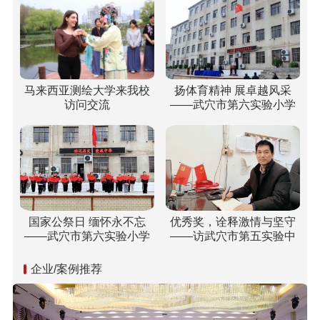
马来西亚测绘大学来我校
扬体育精神 展卓越风采
访问交流
——武穴市第六实验小学
梅川校区冬运会“嗨”翻校
园！
国家公祭日 缅怀永不忘
优秀奖，诠释激情与坚守
——武穴市第六实验小学
——访武穴市第五实验中
开展“国家公祭日”纪念活动
学双城校区校长胡乘刚
企业/案例推荐