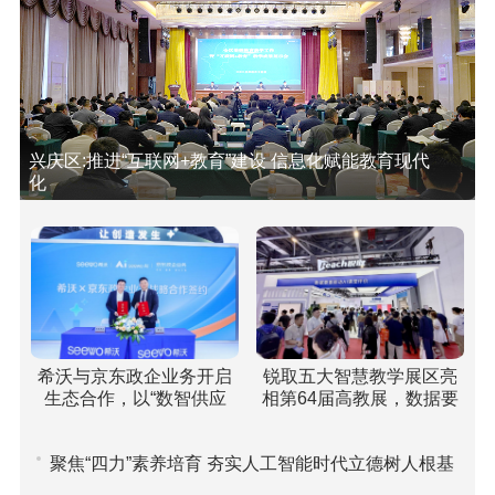
兴庆区:推进“互联网+教育”建设 信息化赋能教育现代
化
希沃与京东政企业务开启
锐取五大智慧教学展区亮
生态合作，以“数智供应
相第64届高教展，数据要
链”重塑高校采购新范式
素驱动课堂评价引关注
聚焦“四力”素养培育 夯实人工智能时代立德树人根基