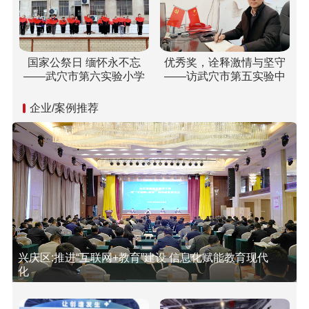
国家公祭日 缅怀永不忘
优秀奖，诠释激情与坚守
——武穴市第六实验小学
——访武穴市第五实验中
开展“国家公祭日”纪念活动
学双城校区校长胡乘刚
企业/案例推荐
兴庆区:推进“互联网+教育”建设 信息化赋能教育现代
化