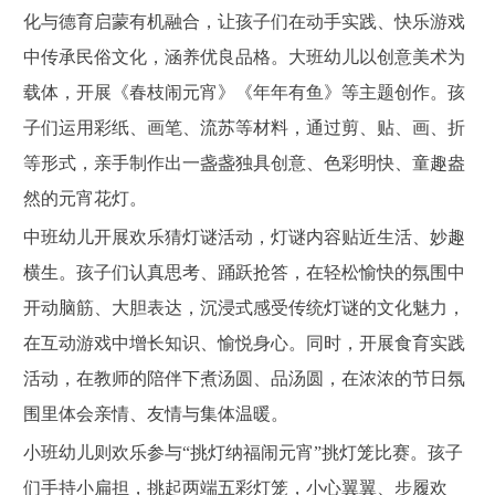
化与德育启蒙有机融合，让孩子们在动手实践、快乐游戏
中传承民俗文化，涵养优良品格。大班幼儿以创意美术为
载体，开展《春枝闹元宵》《年年有鱼》等主题创作。孩
子们运用彩纸、画笔、流苏等材料，通过剪、贴、画、折
等形式，亲手制作出一盏盏独具创意、色彩明快、童趣盎
然的元宵花灯。
中班幼儿开展欢乐猜灯谜活动，灯谜内容贴近生活、妙趣
横生。孩子们认真思考、踊跃抢答，在轻松愉快的氛围中
开动脑筋、大胆表达，沉浸式感受传统灯谜的文化魅力，
在互动游戏中增长知识、愉悦身心。同时，开展食育实践
活动，在教师的陪伴下煮汤圆、品汤圆，在浓浓的节日氛
围里体会亲情、友情与集体温暖。
小班幼儿则欢乐参与“挑灯纳福闹元宵”挑灯笼比赛。孩子
们手持小扁担，挑起两端五彩灯笼，小心翼翼、步履欢