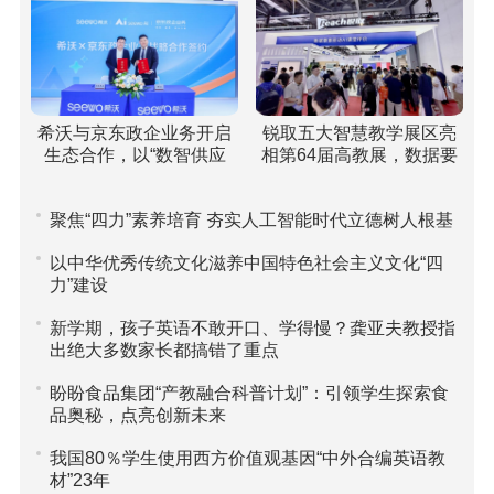
希沃与京东政企业务开启
锐取五大智慧教学展区亮
生态合作，以“数智供应
相第64届高教展，数据要
链”重塑高校采购新范式
素驱动课堂评价引关注
聚焦“四力”素养培育 夯实人工智能时代立德树人根基
以中华优秀传统文化滋养中国特色社会主义文化“四
力”建设
新学期，孩子英语不敢开口、学得慢？龚亚夫教授指
出绝大多数家长都搞错了重点
盼盼食品集团“产教融合科普计划”：引领学生探索食
品奥秘，点亮创新未来
我国80％学生使用西方价值观基因“中外合编英语教
材”23年